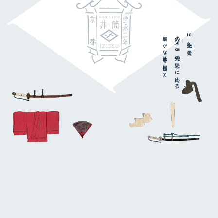
細やかな仕事を目指して。
人々の
10
年先を考え、
30
㎝先の思いに応える、